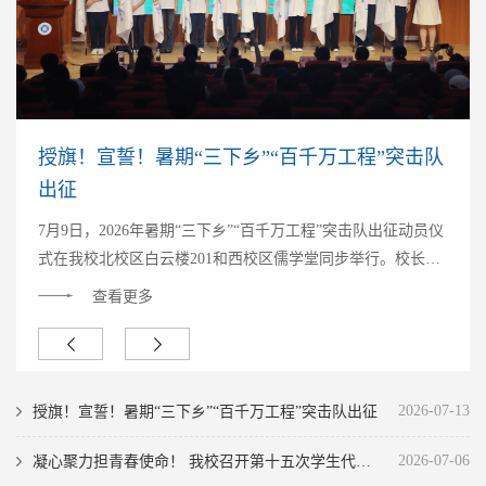
授旗！宣誓！暑期“三下乡”“百千万工程”突击队
出征
7月9日，2026年暑期“三下乡”“百千万工程”突击队出征动员仪
式在我校北校区白云楼201和西校区儒学堂同步举行。校长助
理段立，各二级学院党组织书记、团组织书记，校团委和各实
查看更多
践团队相关教师及学生代表共同参加了此次大会。校团委青年
传媒中心副主任苏竞文对本年度暑期社会实践整体工作作了详
细介绍，梳理了本年度实践活动的项目内容、立项审批情况，
并对出行报备管理流程、经费报销规范及整体工作要求进行了
2026-07-13
授旗！宣誓！暑期“三下乡”“百千万工程”突击队出征
明确说明。随后，校团委副书记温燕红开展了安全教育培
训，...
2026-07-06
​凝心聚力担青春使命！ 我校召开第十五次学生代表大会