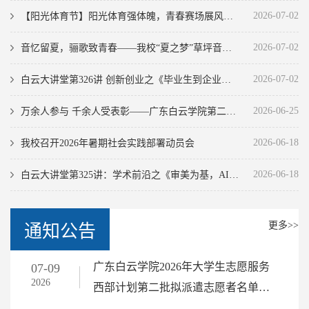
2026-07-02
【阳光体育节】阳光体育强体魄，青春赛场展风采 — 会计学院第九届 “会计杯” 篮球赛圆满落幕
2026-07-02
音忆留夏，骊歌致青春——我校“夏之梦”草坪音乐会温情献礼2026届毕业生
2026-07-02
白云大讲堂第326讲 创新创业之《毕业生到企业员工的角色转变》
2026-06-25
万余人参与 千余人受表彰——广东白云学院第二十九届科技创新节落幕
2026-06-18
我校召开2026年暑期社会实践部署动员会
2026-06-18
白云大讲堂第325讲：学术前沿之《审美为基，AI为翼——高校大学生美育与AI素养融合发展》
更多>>
通知公告
广东白云学院2026年大学生志愿服务
07-09
2026
西部计划第二批拟派遣志愿者名单公
示