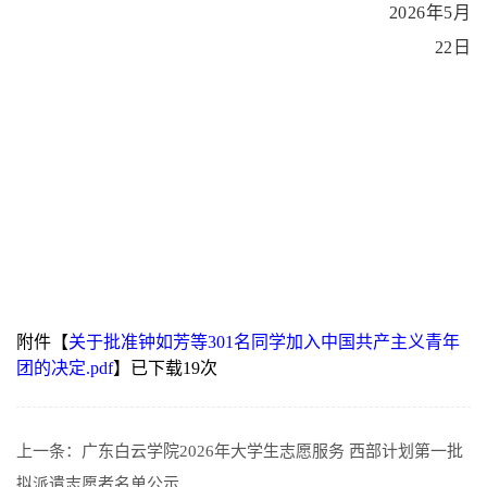
2026年5月
22日
附件【
关于批准钟如芳等301名同学加入中国共产主义青年
团的决定.pdf
】已下载
19
次
上一条：
广东白云学院2026年大学生志愿服务 西部计划第一批
拟派遣志愿者名单公示