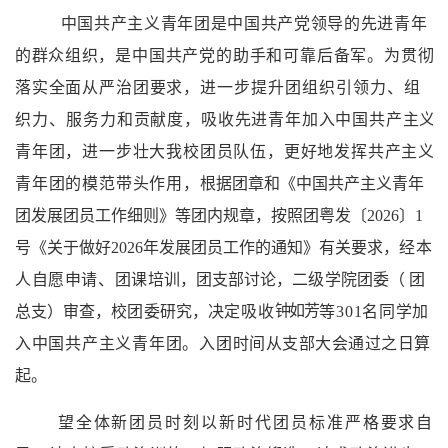
中国共产主义青年团是中国共产党领导的先进青年
的群众组
织，是中国共产党的助手和可靠后备军。为贯彻
落实全面从严治
团要求，进一步提升团组织引领力、组
织力、服务力和
贡献度，
吸收先进青年加入中国共产主义
青年团，进一步壮大我校团员队伍，更好地发挥共产主义
青年团的模范带头作用，
根据团章和《中国共产主义青年
团发展团员工作细则》等团内规章，按照团粤发〔
2026
〕1
号《关于做好2026年发展团员工作的通知》有关要求，
经本
人自愿申请、团课
培训，团支部讨论，二级学院团委（
团
钟如芳
总支）审查，校团委
研究，
决定吸收
等301名同学加
入中国共产主义青年团。入团时间
从支部大会通过之日算
起。
望全体新团员时刻以新时代团员标准严格要求自